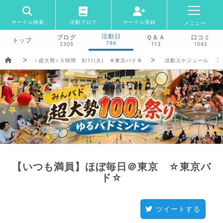
サークル検索
活動ブログ
サークル登録
メニュー
活動日
ブログ
Ｑ＆Ａ
口コミ
トップ
786
2305
113
1042
✨超大勢✨５時間 8/11(火) ☆東京バド☆
活動スケジュール
【いつも満員】ほぼ毎日＠東京 ☆東京バ
ド☆
ツイートする