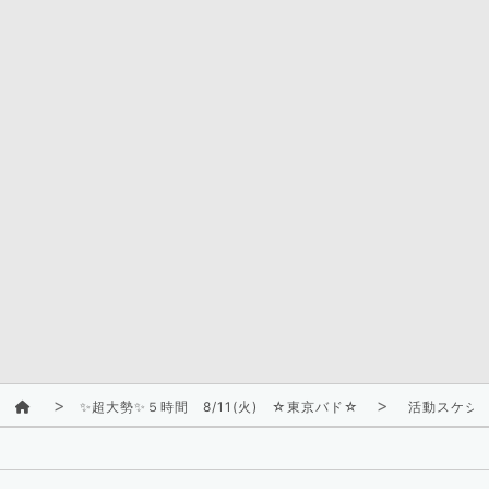
✨超大勢✨５時間 8/11(火) ☆東京バド☆
活動スケジ