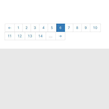
←
1
2
3
4
5
6
7
8
9
10
11
12
13
14
...
→