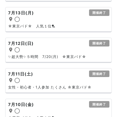
7月13日(月)
開催終了
◯
☆東京バド☆ 人気１位🏸
7月12日(日)
開催終了
◯
✨超大勢✨５時間 7/20(月) ☆東京バド☆
7月11日(土)
開催終了
◯
女性・初心者・1人参加 たくさん ☆東京バド☆
7月10日(金)
開催終了
◯