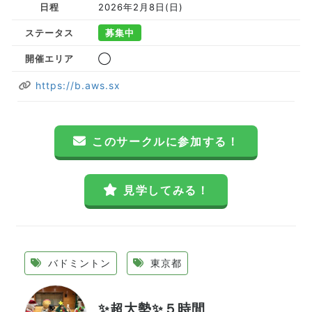
日程
2026年2月8日(日)
ステータス
募集中
開催エリア
◯
https://b.aws.sx
このサークルに参加する！
見学してみる！
バドミントン
東京都
✨超大勢✨５時間