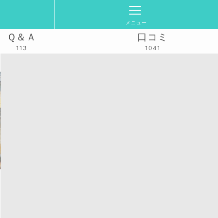
メニュー
Ｑ＆Ａ
口コミ
113
1041
2025/11/7(金)