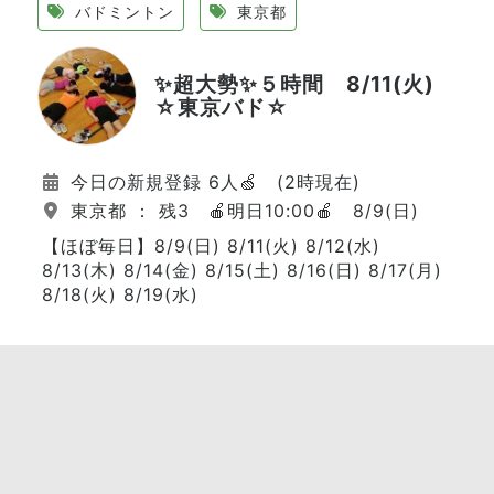
バドミントン
東京都
✨超大勢✨５時間 8/11(火)
☆東京バド☆
今日の新規登録 6人🍏 (2時現在)
東京都 ： 残3 🍎明日10:00🍎 8/9(日)
【ほぼ毎日】8/9(日) 8/11(火) 8/12(水)
8/13(木) 8/14(金) 8/15(土) 8/16(日) 8/17(月)
8/18(火) 8/19(水)