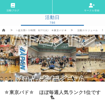
活動ブログ
サークル登録
活動日
786
✨超大勢✨５時間 8/11(火) ☆東京バド☆
活動スケジュール
☆東京バド☆ ほぼ毎週人気ランク1位です
🏸