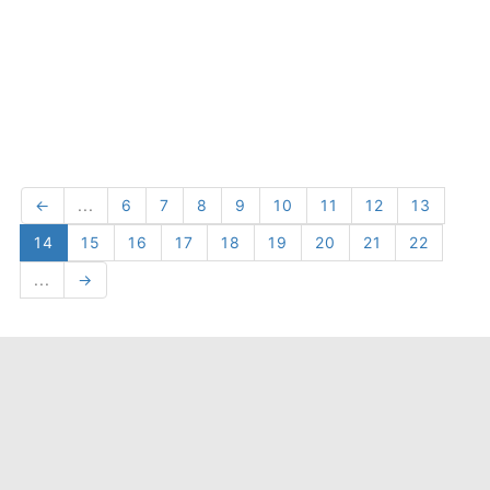
←
...
6
7
8
9
10
11
12
13
14
15
16
17
18
19
20
21
22
...
→