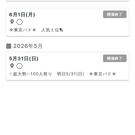
6月1日(月)
開催終了
◯
☆東京バド☆ 人気１位🏸
2026年5月
5月31日(日)
開催終了
◯
✨超大勢✨100人祭り 明日5/31(日) ☆東京バド☆