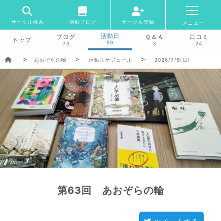
サークル検索
活動ブログ
サークル登録
メニュー
活動日
ブログ
Ｑ＆Ａ
口コミ
トップ
59
73
3
24
あおぞらの輪
活動スケジュール
2026/7/5(日)
第63回 あおぞらの輪