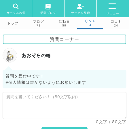
サークル検索
活動ブログ
サークル登録
メニュー
Ｑ＆Ａ
ブログ
活動日
口コミ
トップ
4
73
59
24
質問コーナー
あおぞらの輪
質問を受付中です！
※個人情報は書かないようにお願いします
0文字
/ 80文字