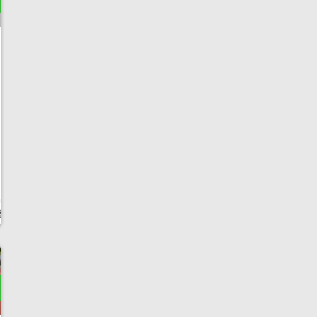
者募集
男子募集
女子募集
平日開催
土日・祝日開催