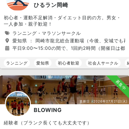
ひるラン岡崎
初心者・運動不足解消・ダイエット目的の方。男女・
一人参加・親子歓迎！
ランニング・マラソンサークル
愛知県 ： 岡崎市龍北総合運動場（今後、安城でも
平日9:00〜15:00の間で、1回約2時間（開催日は都
ランニング
愛知県
初心者歓迎
社会人サークル
募集中
更新日：
2026年07月21日(火)
BLOWING
経験者（ブランク長くても大丈夫です）