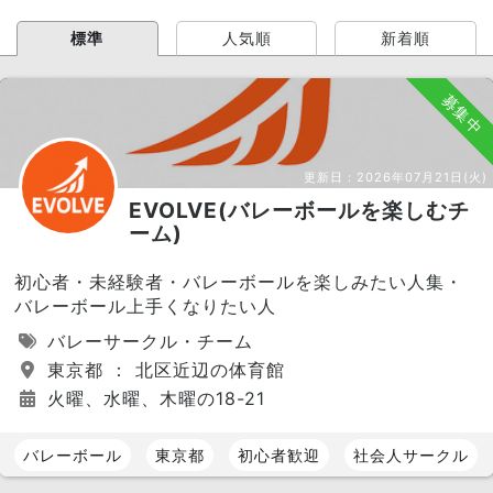
標準
人気順
新着順
募集中
更新日：
2026年07月21日(火)
EVOLVE(バレーボールを楽しむチ
ーム)
初心者・未経験者・バレーボールを楽しみたい人集・
バレーボール上手くなりたい人
バレーサークル・チーム
東京都 ： 北区近辺の体育館
火曜、水曜、木曜の18-21
バレーボール
東京都
初心者歓迎
社会人サークル