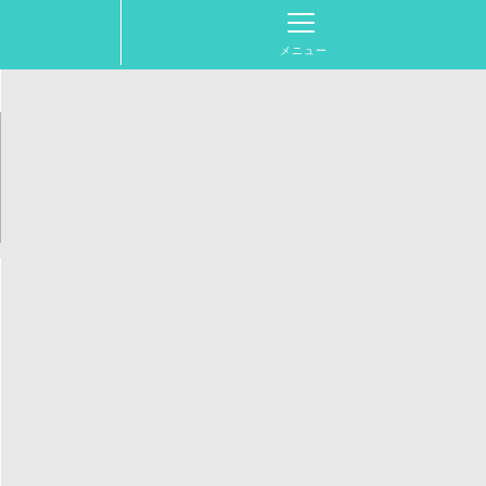
メニュー
木
金
土
日
月
火
水
13
14
15
16
17
18
19