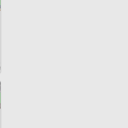
町、直方市
ナイター
者募集
大学生募集
友達作り
男子募集
女子募集