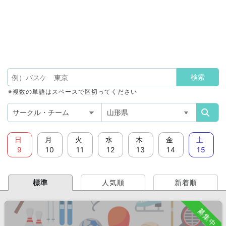
※複数の単語はスペースで区切ってください
日
月
火
水
木
金
土
9
10
11
12
13
14
15
標準
人気順
新着順
募集中