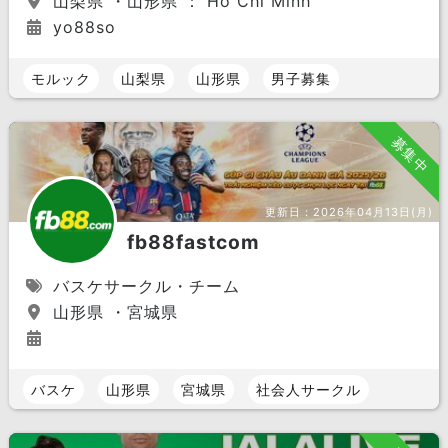
山梨県 ・山形県 ： Hồ Chí Minh
yo88so
モルック
山梨県
山形県
男子募集
募集中
更新日：
2026年04月13日(月)
fb88fastcom
バスケサークル・チーム
山形県 ・宮城県
バスケ
山形県
宮城県
社会人サークル