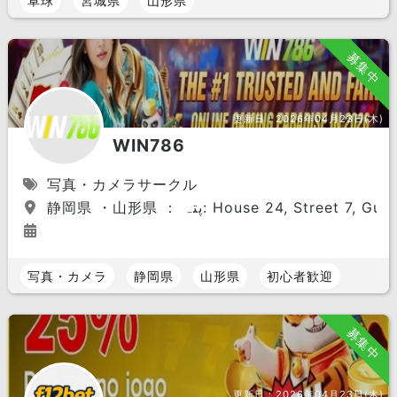
卓球
宮城県
山形県
募集中
更新日：
2026年04月23日(木)
WIN786
写真・カメラサークル
静岡県 ・山形県 ： پتہ: House 24, Street
写真・カメラ
静岡県
山形県
初心者歓迎
募集中
更新日：
2026年04月23日(木)