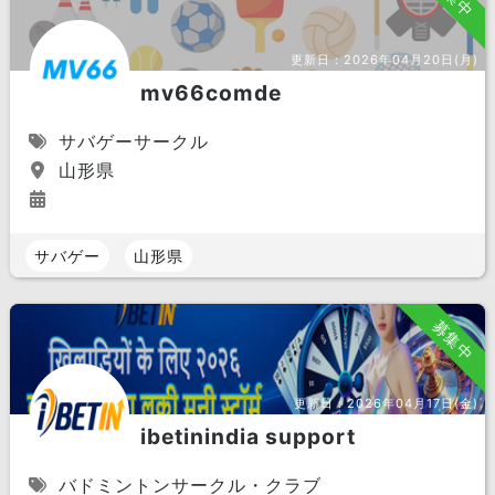
更新日：
2026年04月20日(月)
mv66comde
サバゲーサークル
山形県
サバゲー
山形県
募集中
更新日：
2026年04月17日(金)
ibetinindia support
バドミントンサークル・クラブ