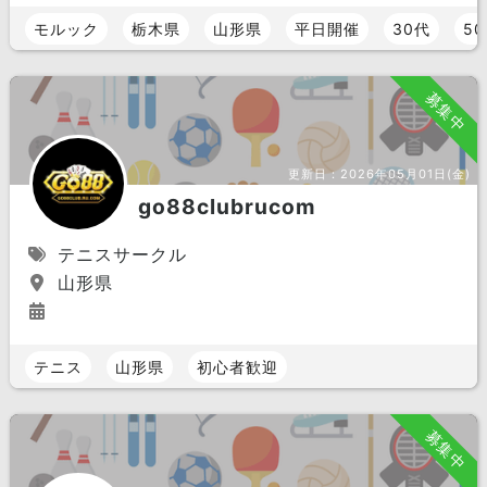
モルック
栃木県
山形県
平日開催
30代
5
募集中
更新日：
2026年05月01日(金)
go88clubrucom
テニスサークル
山形県
テニス
山形県
初心者歓迎
募集中