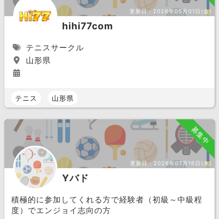
更新日：
2026年05月01日(金)
hihi77com
テニスサークル
山形県
テニス
山形県
募集中
更新日：
2026年07月16日(木)
Yバド
積極的に参加してくれる方で経験者（初級～中級程
度）でエンジョイ志向の方