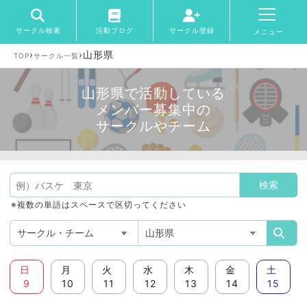
サークル検索
活動ブログ
サークル登録
メニュー
›
›
山形県
TOP
サークル一覧
山形県で活動している
メンバー募集中の
サークルやチーム
※複数の単語はスペースで区切ってください
日
月
火
水
木
金
土
9
10
11
12
13
14
15