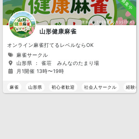
募集中
更新日：
2026年05月05日(火)
山形健康麻雀
オンライン麻雀打てるレベルならOK
麻雀サークル
山形県 ： 雀荘 みんなのたまり場
月1開催 13時〜19時
麻雀
山形県
初心者歓迎
社会人サークル
経験