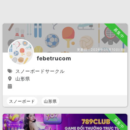
募集中
更新日：
2026年05月10日(日)
febetrucom
スノーボードサークル
山形県
スノーボード
山形県
募集中