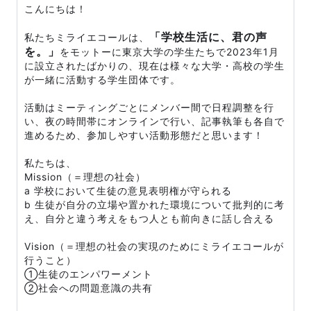
こんにちは！
「学校生活に、君の声
私たちミライエコールは、
を。」
をモットーに東京大学の学生たちで2023年1月
に設立されたばかりの、現在は様々な大学・高校の学生
が一緒に活動する学生団体です。
活動はミーティングごとにメンバー間で日程調整を行
い、夜の時間帯にオンラインで行い、記事執筆も各自で
進めるため、参加しやすい活動形態だと思います！
私たちは、
Mission（＝理想の社会）
a 学校において生徒の意見表明権が守られる
b 生徒が自分の立場や置かれた環境について批判的に考
え、自分と違う考えをもつ人とも前向きに話し合える
Vision（＝理想の社会の実現のためにミライエコールが
行うこと）
①生徒のエンパワーメント
②社会への問題意識の共有