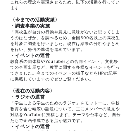
これらの理念を実現させるため、以下の活動を行ってい
ます！
〈今までの活動実績〉
・調査事業の実施
「高校生が自分の行動や意見に意味がないと思ってしま
うのはなぜか」を調べるため、全国500名以上の高校生
を対象に調査を行いました。現在は結果の分析やまとめ
を行い、発信の準備を進めています。
・イベントの運営
教育系の団体様やYouTuberとの合同イベント、文化祭
での企画出展など、教育に関する多様なイベントを行っ
てきました。今までのイベントの様子などをHPの記事
に掲載していますのでぜひご覧ください。
〈現在の活動内容〉
・ラジオの運営
「学生による学生のためのラジオ」をモットーに、学校
教育を含む幅広い話題について、主にメンバーの意見や
対話をYouTubeに投稿します。テーマや台本など、自分
たちで企画作成できる点が魅力です。
・イベントの運営