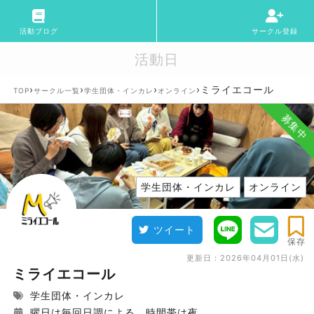
活動ブログ
サークル登録
活動日
›
›
›
›
ミライエコール
TOP
サークル一覧
学生団体・インカレ
オンライン
募集中
学生団体・インカレ
オンライン
ツイート
保存
更新日：
2026年04月01日(水)
ミライエコール
学生団体・インカレ
曜日は毎回日調による、時間帯は夜