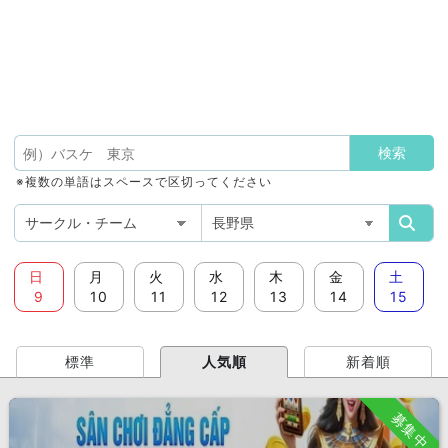
※複数の単語はスペースで区切ってください
日
月
火
水
木
金
土
9
10
11
12
13
14
15
標準
人気順
新着順
募集中