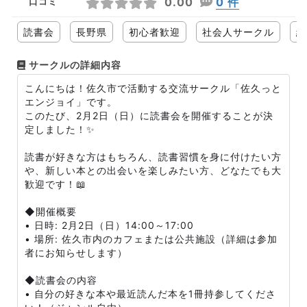
0.00
0 件
口コミ
読書会
長野県
初心者歓迎
社会人サークル
経
サークルの詳細内容
こんにちは！佐久市で活動する交流サークル「佐久っと
エンジョイ」です。
このたび、2月2日（日）に読書会を開催することが決
定しました！✨
読書が好きな方はもちろん、読書習慣を身に付けたい方
や、新しい本との出会いを楽しみたい方、どなたでも大
歓迎です！📖
◆開催概要
• 日時: 2月2日（日）14:00～17:00
• 場所: 佐久市内のカフェまたは公共施設（詳細は参加
者にお知らせします）
◆読書会の内容
• 自分の好きな本や最近読んだ本を1冊持参してくださ