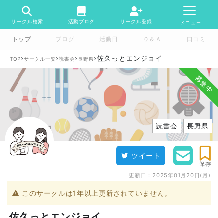
サークル検索
活動ブログ
サークル登録
メニュー
トップ
ブログ
活動日
Ｑ＆Ａ
口コミ
›
›
›
›
佐久っとエンジョイ
TOP
サークル一覧
読書会
長野県
募集中
読書会
長野県
ツイート
保存
更新日：
2025年01月20日(月)
このサークルは1年以上更新されていません。
佐久っとエンジョイ