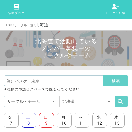
活動ブログ
サークル登録
›
›
北海道
TOP
サークル一覧
北海道で活動している
メンバー募集中の
サークルやチーム
※複数の単語はスペースで区切ってください
金
土
日
月
火
水
木
7
8
9
10
11
12
13