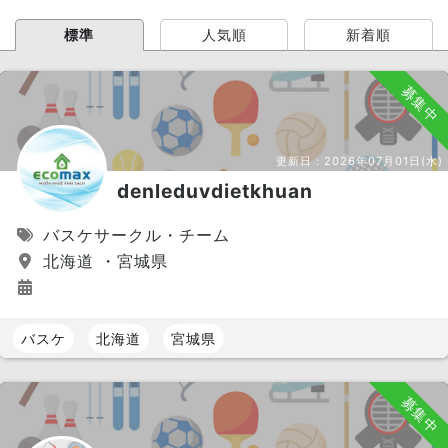
標準
人気順
新着順
募集中
更新日：
2026年07月01日(水)
denleduvdietkhuan
バスケサークル・チーム
北海道 ・宮城県
バスケ
北海道
宮城県
募集中