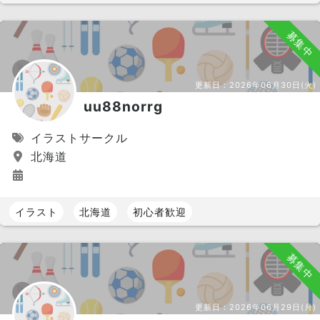
募集中
更新日：
2026年06月30日(火)
uu88norrg
イラストサークル
北海道
イラスト
北海道
初心者歓迎
募集中
更新日：
2026年06月29日(月)