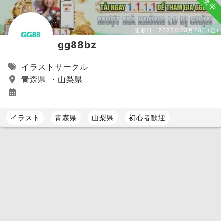
募集中
更新日：
2026年03月20日(金)
gg88bz
イラストサークル
青森県 ・山梨県
イラスト
青森県
山梨県
初心者歓迎