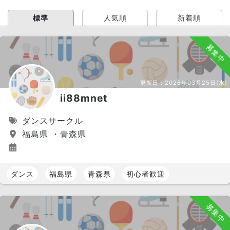
標準
人気順
新着順
募集中
更新日：
2026年03月25日(水)
ii88mnet
ダンスサークル
福島県 ・青森県
ダンス
福島県
青森県
初心者歓迎
募集中