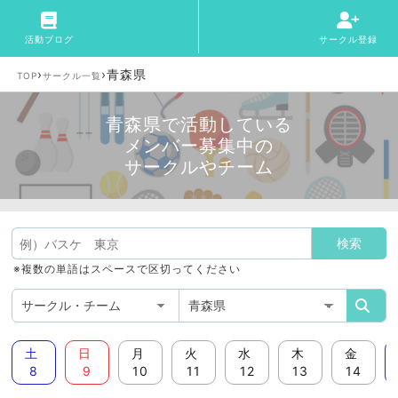
活動ブログ
サークル登録
›
›
青森県
TOP
サークル一覧
青森県で活動している
メンバー募集中の
サークルやチーム
※複数の単語はスペースで区切ってください
土
日
月
火
水
木
金
8
9
10
11
12
13
14