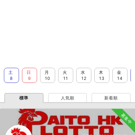
土
日
月
火
水
木
金
8
9
10
11
12
13
14
標準
人気順
新着順
募集中