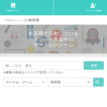
活動ブログ
サークル登録
›
›
秋田県
TOP
サークル一覧
秋田県で活動している
メンバー募集中の
サークルやチーム
※複数の単語はスペースで区切ってください