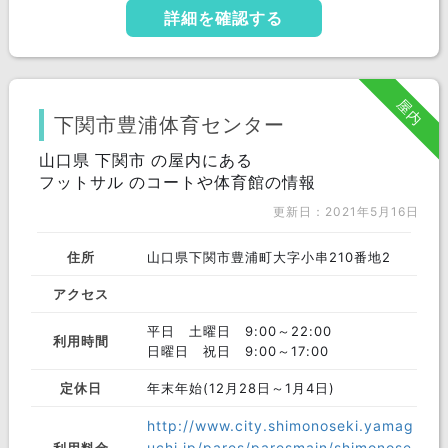
詳細を確認する
近畿 エリア
大阪府
京都府
兵庫県
奈良県
三重県
滋賀県
屋内
下関市豊浦体育センター
和歌山県
山口県 下関市 の屋内にある
中国 エリア
フットサル のコートや体育館の情報
岡山県
島根県
鳥取県
更新日：2021年5月16日
広島県
山口県
住所
山口県下関市豊浦町大字小串210番地2
四国 エリア
アクセス
愛媛県
香川県
徳島県
平日 土曜日 9:00～22:00
利用時間
高知県
日曜日 祝日 9:00～17:00
九州 エリア
定休日
年末年始(12月28日～1月4日)
福岡県
長崎県
熊本県
http://www.city.shimonoseki.yamag
uchi.jp/pares/paresmain/shimonose