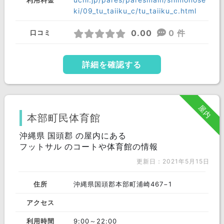
利用料金
大分県
佐賀県
宮崎県
ki/09_tu_taiiku_c/tu_taiiku_c.html
鹿児島県
沖縄県
0.00
0 件
口コミ
詳細を確認する
屋内
本部町民体育館
沖縄県 国頭郡 の屋内にある
フットサル のコートや体育館の情報
更新日：2021年5月15日
住所
沖縄県国頭郡本部町浦崎467−1
アクセス
利用時間
9:00～22:00