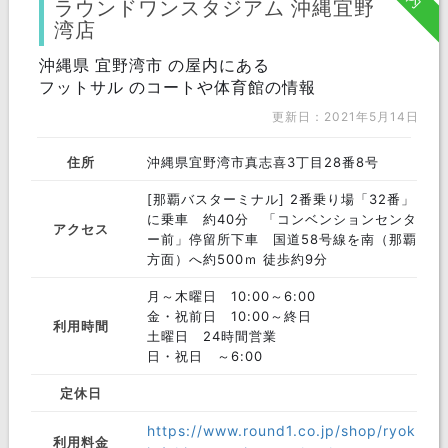
ラウンドワンスタジアム 沖縄宜野
湾店
沖縄県 宜野湾市 の屋内にある
フットサル のコートや体育館の情報
更新日：2021年5月14日
住所
沖縄県宜野湾市真志喜3丁目28番8号
[那覇バスターミナル] 2番乗り場「32番」
に乗車 約40分 「コンベンションセンタ
アクセス
ー前」停留所下車 国道58号線を南（那覇
方面）へ約500ｍ 徒歩約9分
月～木曜日 10:00～6:00
金・祝前日 10:00～終日
利用時間
土曜日 24時間営業
日・祝日 ～6:00
定休日
https://www.round1.co.jp/shop/ryok
利用料金