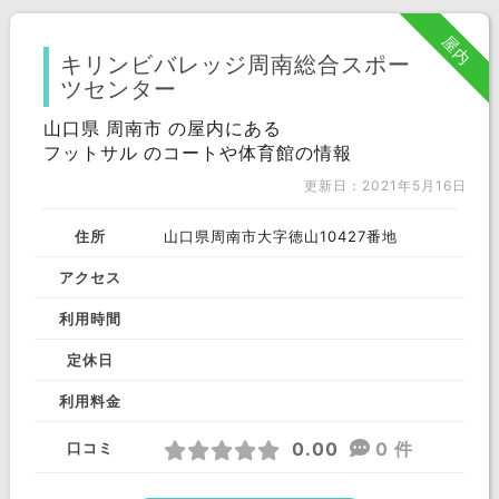
北海道 エリア
屋内
北海道
キリンビバレッジ周南総合スポー
ツセンター
東北 エリア
宮城県
秋田県
福島県
山口県 周南市 の屋内にある
フットサル のコートや体育館の情報
岩手県
山形県
青森県
更新日：2021年5月16日
関東 エリア
住所
山口県周南市大字徳山10427番地
東京都
神奈川県
千葉県
アクセス
埼玉県
茨城県
群馬県
利用時間
栃木県
定休日
中部 エリア
愛知県
静岡県
岐阜県
利用料金
長野県
山梨県
石川県
0.00
0 件
口コミ
福井県
富山県
新潟県