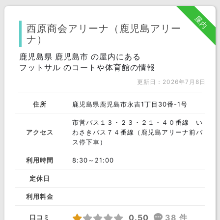
鹿児島市
出水市
指宿市
屋内
薩摩川内市
日置市
南さつま市
西原商会アリーナ（鹿児島アリー
ナ）
霧島市
いちき串木野市
志布志市
鹿児島県 鹿児島市 の屋内にある
奄美市
南九州市
伊佐市
フットサル のコートや体育館の情報
更新日：2026年7月8日
鹿屋市
鹿児島郡
薩摩郡
出水郡
姶良郡
曽於郡
住所
鹿児島県鹿児島市永吉1丁目30番-1号
市営バス１３・２３・２１・４０番線 い
肝属郡
姶良市
枕崎市
アクセス
わさきバス７４番線（鹿児島アリーナ前バ
ス停下車）
阿久根市
西之表市
垂水市
利用時間
8:30～21:00
曽於市
定休日
利用料金
0.50
38 件
口コミ