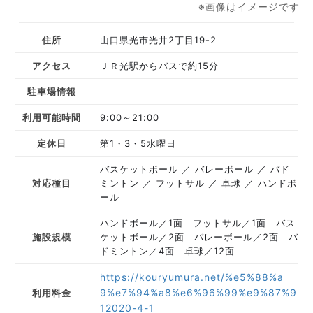
※画像はイメージです
住所
山口県光市光井2丁目19-2
アクセス
ＪＲ光駅からバスで約15分
駐車場情報
利用可能時間
9:00～21:00
定休日
第1・3・5水曜日
バスケットボール
バレーボール
バド
対応種目
ミントン
フットサル
卓球
ハンドボ
ール
ハンドボール／1面 フットサル／1面 バス
施設規模
ケットボール／2面 バレーボール／2面 バ
ドミントン／4面 卓球／12面
https://kouryumura.net/%e5%88%a
9%e7%94%a8%e6%96%99%e9%87%9
利用料金
12020-4-1