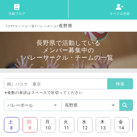
活動ブログ
サークル登録
›
›
›
長野県
TOP
サークル一覧
バレーボール
長野県で活動している
メンバー募集中の
バレーサークル・チームの一覧
※複数の単語はスペースで区切ってください
土
日
月
火
水
木
金
8
9
10
11
12
13
14