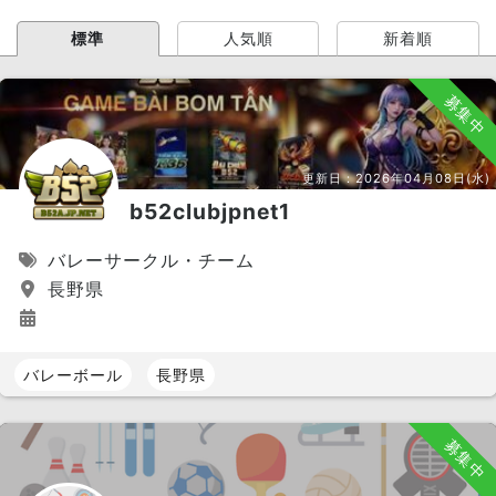
標準
人気順
新着順
募集中
更新日：
2026年04月08日(水)
b52clubjpnet1
バレーサークル・チーム
長野県
バレーボール
長野県
募集中