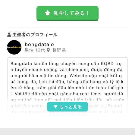
見学してみる！
主催者のプロフィール
bongdataio
男性 10代
長野県
Bongdata là nền tảng chuyên cung cấp KQBD trự
c tuyến nhanh chóng và chính xác, được đông đả
o người hâm mộ tin dùng. Website cập nhật kết q
uả bóng đá, lịch thi đấu, bảng xếp hạng và tỷ lệ k
èo từ hàng trăm giải đấu lớn nhỏ trên toàn thế giớ
i. Với tốc độ cập nhật gần như real-time, người dù
ng có thể theo dõi mọi diễn biến trận đấu mà khôn
g bỏ lỡ khoảnh khắc quan trọng. Ngoài ra, Bongd
ata còn mang đến tin tức bóng đá mới nhất, highli
ght sau trận và dữ liệu thống kê chi tiết. Giao diện
thân thiện, dễ sử dụng giúp trải nghiệm tra cứu th
ông tin trở nên nhanh gọn và tiện lợi hơn bao giờ h