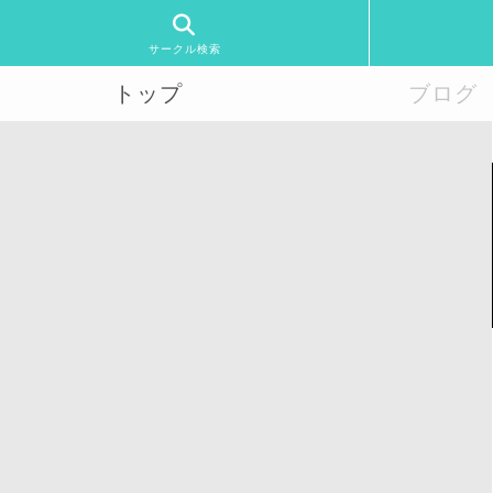
サークル検索
トップ
ブログ