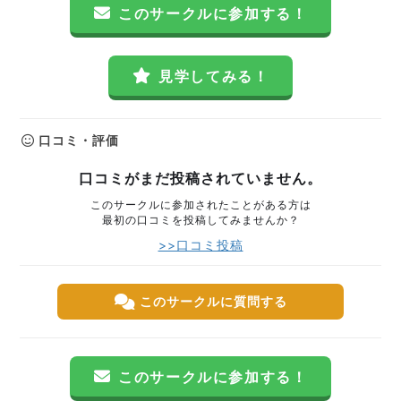
このサークルに参加する！
見学してみる！
口コミ・評価
口コミがまだ投稿されていません。
このサークルに参加されたことがある方は
最初の口コミを投稿してみませんか？
>>口コミ投稿
このサークルに質問する
このサークルに参加する！