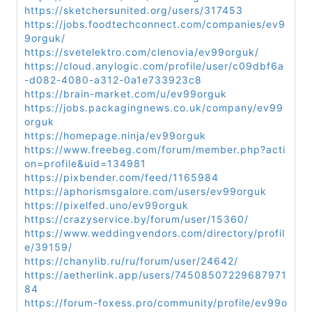
https://sketchersunited.org/users/317453
https://jobs.foodtechconnect.com/companies/ev9
9orguk/
https://svetelektro.com/clenovia/ev99orguk/
https://cloud.anylogic.com/profile/user/c09dbf6a
-d082-4080-a312-0a1e733923c8
https://brain-market.com/u/ev99orguk
https://jobs.packagingnews.co.uk/company/ev99
orguk
https://homepage.ninja/ev99orguk
https://www.freebeg.com/forum/member.php?acti
on=profile&uid=134981
https://pixbender.com/feed/1165984
https://aphorismsgalore.com/users/ev99orguk
https://pixelfed.uno/ev99orguk
https://crazyservice.by/forum/user/15360/
https://www.weddingvendors.com/directory/profil
e/39159/
https://chanylib.ru/ru/forum/user/24642/
https://aetherlink.app/users/74508507229687971
84
https://forum-foxess.pro/community/profile/ev99o