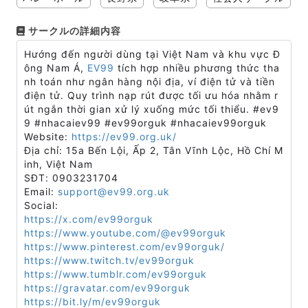
サークルの詳細内容
Hướng đến người dùng tại Việt Nam và khu vực Đ
ông Nam Á,
EV99
tích hợp nhiều phương thức tha
nh toán như ngân hàng nội địa, ví điện tử và tiền
điện tử. Quy trình nạp rút được tối ưu hóa nhằm r
út ngắn thời gian xử lý xuống mức tối thiểu. #ev9
9 #nhacaiev99 #ev99orguk #nhacaiev99orguk
Website:
https://ev99.org.uk/
Địa chỉ: 15a Bến Lội, Ấp 2, Tân Vĩnh Lộc, Hồ Chí M
inh, Việt Nam
SĐT: 0903231704
Email:
support@ev99.org.uk
Social:
https://x.com/ev99orguk
https://www.youtube.com/@ev99orguk
https://www.pinterest.com/ev99orguk/
https://www.twitch.tv/ev99orguk
https://www.tumblr.com/ev99orguk
https://gravatar.com/ev99orguk
https://bit.ly/m/ev99orguk