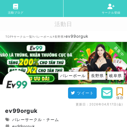
活動ブログ
サークル登録
活動日
›
›
›
›
ev99orguk
TOP
サークル一覧
バレーボール
長野県
募集中
バレーボール
長野県
岐阜県
ツイート
保存
更新日：
2026年04月17日(金)
ev99orguk
バレーサークル・チーム
ev99orguk