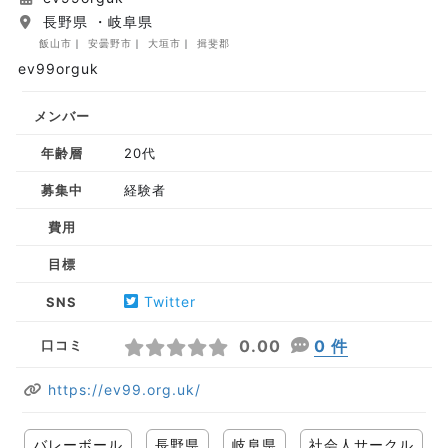
長野県 ・岐阜県
飯山市
安曇野市
大垣市
揖斐郡
ev99orguk
メンバー
年齢層
20代
募集中
経験者
費用
目標
Twitter
SNS
0.00
0 件
口コミ
https://ev99.org.uk/
バレーボール
長野県
岐阜県
社会人サークル