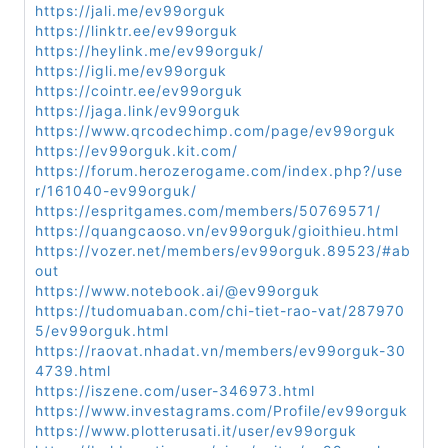
https://jali.me/ev99orguk
https://linktr.ee/ev99orguk
https://heylink.me/ev99orguk/
https://igli.me/ev99orguk
https://cointr.ee/ev99orguk
https://jaga.link/ev99orguk
https://www.qrcodechimp.com/page/ev99orguk
https://ev99orguk.kit.com/
https://forum.herozerogame.com/index.php?/use
r/161040-ev99orguk/
https://espritgames.com/members/50769571/
https://quangcaoso.vn/ev99orguk/gioithieu.html
https://vozer.net/members/ev99orguk.89523/#ab
out
https://www.notebook.ai/@ev99orguk
https://tudomuaban.com/chi-tiet-rao-vat/287970
5/ev99orguk.html
https://raovat.nhadat.vn/members/ev99orguk-30
4739.html
https://iszene.com/user-346973.html
https://www.investagrams.com/Profile/ev99orguk
https://www.plotterusati.it/user/ev99orguk