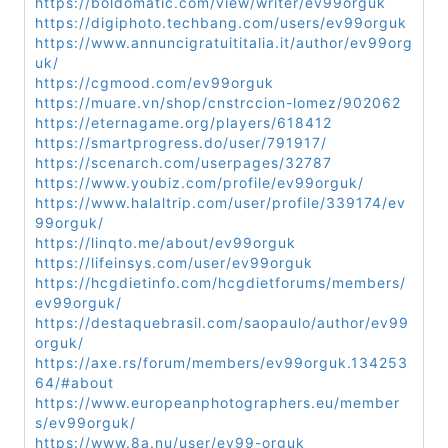
https://boldomatic.com/view/writer/ev99orguk
https://digiphoto.techbang.com/users/ev99orguk
https://www.annuncigratuititalia.it/author/ev99org
uk/
https://cgmood.com/ev99orguk
https://muare.vn/shop/cnstrccion-lomez/902062
https://eternagame.org/players/618412
https://smartprogress.do/user/791917/
https://scenarch.com/userpages/32787
https://www.youbiz.com/profile/ev99orguk/
https://www.halaltrip.com/user/profile/339174/ev
99orguk/
https://linqto.me/about/ev99orguk
https://lifeinsys.com/user/ev99orguk
https://hcgdietinfo.com/hcgdietforums/members/
ev99orguk/
https://destaquebrasil.com/saopaulo/author/ev99
orguk/
https://axe.rs/forum/members/ev99orguk.134253
64/#about
https://www.europeanphotographers.eu/member
s/ev99orguk/
https://www.8a.nu/user/ev99-orguk