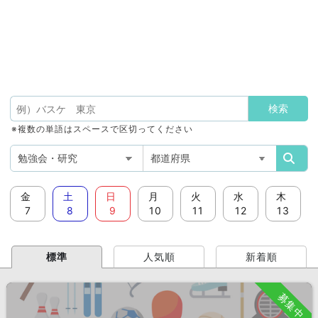
※複数の単語はスペースで区切ってください
金
土
日
月
火
水
木
7
8
9
10
11
12
13
標準
人気順
新着順
募集中