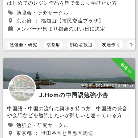
はじめてのレジン作品を皆で集まり学びたい方
勉強会・研究サークル
京都府 ： 福知山【市民交流プラザ】
メンバーが集まり都合の良い日に決定
勉強会・研究
京都府
初心者歓迎
友達作り
平
募集中
更新日：
2022年03月29日(火)
J.Homの中国語勉強小舎
中国語・中国の流行に興味を持つ方、中国語の発音
や会話などを勉強したいが難しいと思っている方
勉強会・研究サークル
東京都 ： 世田谷区と目黒区周辺