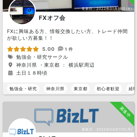
更新日：
2022年01月19日(水)
FXオフ会
FXに興味ある方、情報交換したい方、トレード仲間
が欲しい方募集！！
5.00
1 件
勉強会・研究サークル
神奈川県 ・東京都 ： 横浜駅周辺
土日１８時頃
勉強会・研究
神奈川県
東京都
初心者歓迎
経
募集中
更新日：
2022年04月11日(月)