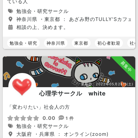
ている人
勉強会・研究サークル
神奈川県 ・東京都 ： あざみ野のTULLY'Sカフェ
相談の上、決めます。
勉強会・研究
神奈川県
東京都
初心者歓迎
社
募集中
更新日：
2022年05月28日(土)
心理学サークル white
「変わりたい」社会人の方
0.00
1 件
勉強会・研究サークル
大阪府 ・兵庫県 ： オンライン(zoom)