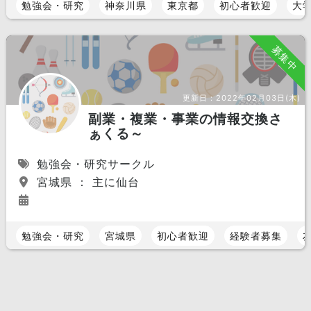
勉強会・研究
神奈川県
東京都
初心者歓迎
大
募集中
更新日：
2022年02月03日(木)
副業・複業・事業の情報交換さ
ぁくる～
勉強会・研究サークル
宮城県 ： 主に仙台
勉強会・研究
宮城県
初心者歓迎
経験者募集