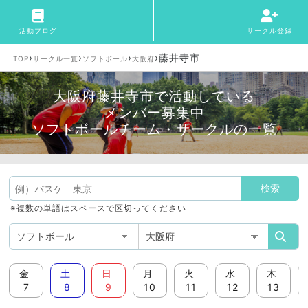
活動ブログ
サークル登録
›
›
›
›
藤井寺市
TOP
サークル一覧
ソフトボール
大阪府
大阪府藤井寺市で活動している
メンバー募集中
ソフトボールチーム・サークルの一覧
※複数の単語はスペースで区切ってください
金
土
日
月
火
水
木
7
8
9
10
11
12
13