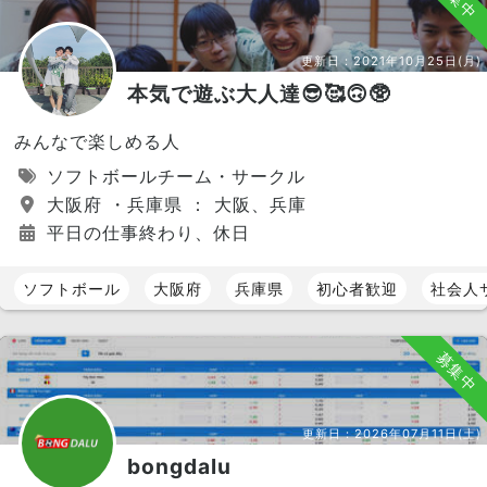
更新日：
2021年10月25日(月)
本気で遊ぶ大人達😎🥰🙃🥸
みんなで楽しめる人
ソフトボールチーム・サークル
大阪府 ・兵庫県 ： 大阪、兵庫
平日の仕事終わり、休日
ソフトボール
大阪府
兵庫県
初心者歓迎
社会人
募集中
更新日：
2026年07月11日(土)
bongdalu