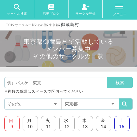
サークル検索
活動ブログ
サークル登録
メニュー
›
›
›
›
御蔵島村
TOP
サークル一覧
その他
東京都
東京都御蔵島村で活動している
メンバー募集中
その他のサークルの一覧
※複数の単語はスペースで区切ってください
日
月
火
水
木
金
土
9
10
11
12
13
14
15