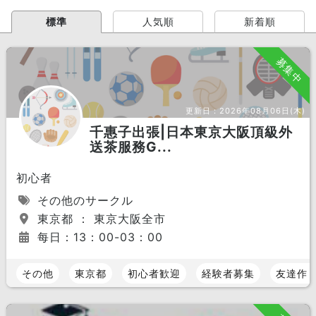
標準
人気順
新着順
募集中
更新日：
2026年08月06日(木)
千惠子出張|日本東京大阪頂級外
送茶服務G...
初心者
その他のサークル
東京都 ： 東京大阪全市
每日：13：00-03：00
その他
東京都
初心者歓迎
経験者募集
友達作