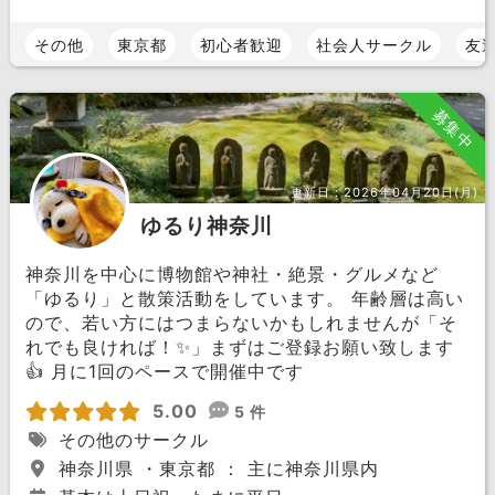
その他
東京都
初心者歓迎
社会人サークル
友
募集中
更新日：
2026年04月20日(月)
ゆるり神奈川
神奈川を中心に博物館や神社・絶景・グルメなど
「ゆるり」と散策活動をしています。 年齢層は高い
ので、若い方にはつまらないかもしれませんが「そ
れでも良ければ！✨」まずはご登録お願い致します
👍 月に1回のペースで開催中です
5.00
5 件
その他のサークル
神奈川県 ・東京都 ： 主に神奈川県内