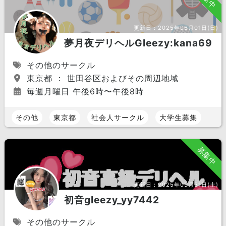
更新日：
2025年06月01日(日)
夢月夜デリヘルGleezy:kana69
その他のサークル
東京都 ： 世田谷区およびその周辺地域
毎週月曜日 午後6時〜午後8時
その他
東京都
社会人サークル
大学生募集
募集中
更新日：
2025年05月31日(土)
初音gleezy_yy7442
その他のサークル