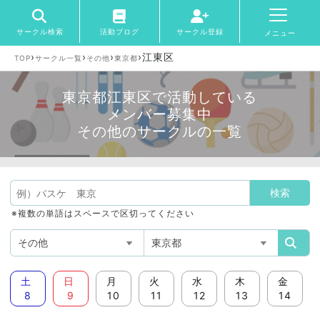
サークル検索
活動ブログ
サークル登録
メニュー
›
›
›
›
江東区
TOP
サークル一覧
その他
東京都
東京都江東区で活動している
メンバー募集中
その他のサークルの一覧
※複数の単語はスペースで区切ってください
土
日
月
火
水
木
金
8
9
10
11
12
13
14