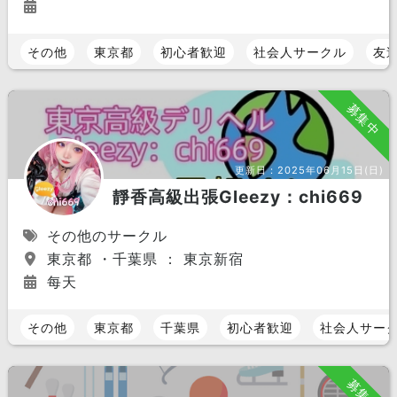
その他
東京都
初心者歓迎
社会人サークル
友
募集中
更新日：
2025年06月15日(日)
靜香高級出張Gleezy：chi669
その他のサークル
東京都 ・千葉県 ： 東京新宿
每天
その他
東京都
千葉県
初心者歓迎
社会人サー
募集中