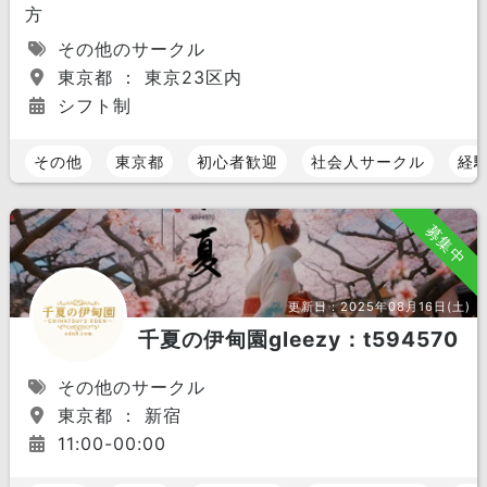
方
その他のサークル
東京都 ： 東京23区内
シフト制
その他
東京都
初心者歓迎
社会人サークル
経
募集中
更新日：
2025年08月16日(土)
千夏の伊甸園gleezy：t594570
その他のサークル
東京都 ： 新宿
11:00-00:00