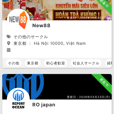
募集中
更新日：
2026年04月02日(木)
New88
その他のサークル
東京都 ： Hà Nội 10000, Việt Nam
その他
東京都
初心者歓迎
社会人サークル
経
募集中
更新日：
2026年03月23日(月)
RO japan