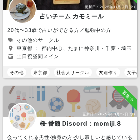
更新日：
2025年11月11日(火)
占いチーム カモミール
20代〜33歳で占いができる方／勉強中の方
その他のサークル
東京都 ： 都内中心、たまに神奈川・千葉・埼玉
土日祝昼間メイン
その他
東京都
社会人サークル
友達作り
女子
募集中
更新日：
2025年08月27日(水)
桜·番館 Discord：momiji.8
会ってくれる男性·独身の方·少し寂しいと感じている