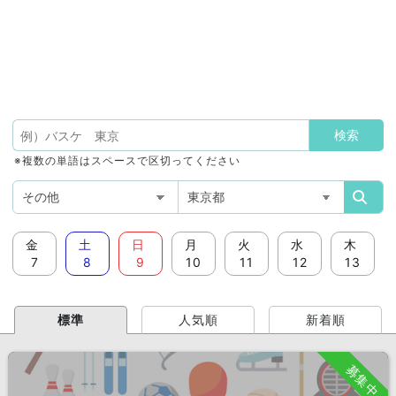
※複数の単語はスペースで区切ってください
金
土
日
月
火
水
木
7
8
9
10
11
12
13
標準
人気順
新着順
募集中