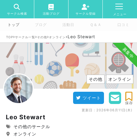
サークル検索
活動ブログ
サークル登録
メニュー
トップ
ブログ
活動日
Ｑ＆Ａ
口コミ
›
›
›
›
Leo Stewart
TOP
サークル一覧
その他
オンライン
募集中
その他
オンライン
ツイート
保存
更新日：
2026年06月11日(木)
Leo Stewart
その他のサークル
オンライン