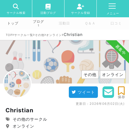
サークル検索
活動ブログ
サークル登録
メニュー
ブログ
トップ
活動日
Ｑ＆Ａ
口コミ
1
›
›
›
›
Christian
TOP
サークル一覧
その他
オンライン
募集中
その他
オンライン
ツイート
保存
更新日：
2026年06月02日(火)
Christian
その他のサークル
オンライン