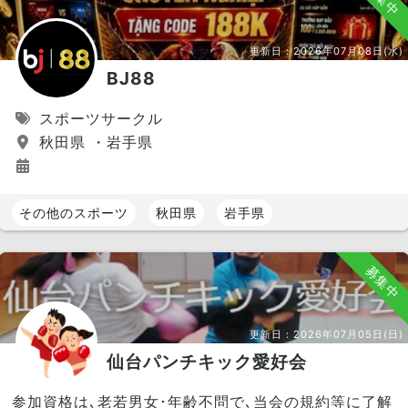
更新日：
2026年07月08日(水)
BJ88
スポーツサークル
秋田県 ・岩手県
その他のスポーツ
秋田県
岩手県
募集中
更新日：
2026年07月05日(日)
仙台パンチキック愛好会
参加資格は､老若男女･年齢不問で､当会の規約等に了解