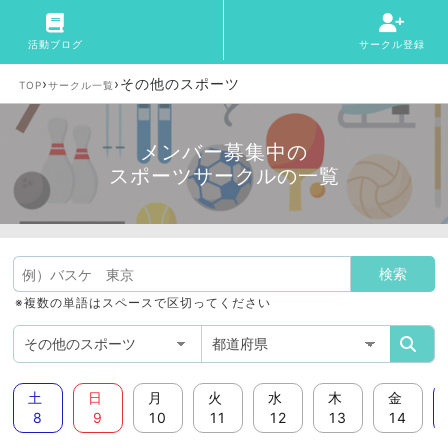
活動ブログ
サークル登録
›
›
その他のスポーツ
TOP
サークル一覧
メンバー募集中の
スポーツサークルの一覧
※複数の単語はスペースで区切ってください
土
日
月
火
水
木
金
8
9
10
11
12
13
14