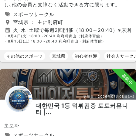
し､他の会員と支障なく活動できる方に限ります。
スポーツサークル
宮城県 ： 主に利府町
火･水･土曜で毎週2回開催（18:00～20:40）※原則
・8月4日(火) 18:00 -20:40 利府町青山（利府体育館）
・8月15日(土) 18:00 -20:40 利府町青山（利府体育館）
その他のスポーツ
宮城県
初心者歓迎
社会人サーク
募集中
更新日：
2026年07月08日(水)
대한민국 1등 먹튀검증 토토커뮤니
티 |...
초보자
スポーツサークル