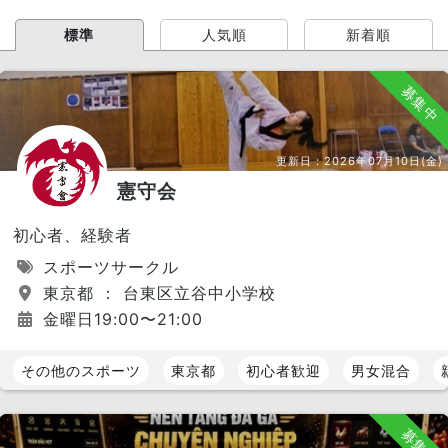
標準
人気順
新着順
募集中
更新日：
2026年07月10日(金)
憲守会
初心者、経験者
スポーツサークル
東京都 ： 台東区立谷中小学校
金曜日19:00〜21:00
その他のスポーツ
東京都
初心者歓迎
男女混合
募集中