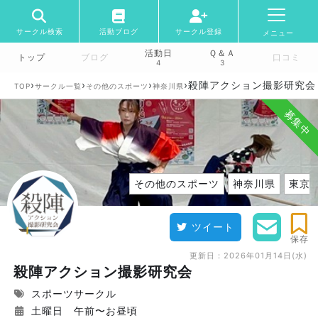
サークル検索
活動ブログ
サークル登録
メニュー
活動日
Ｑ＆Ａ
トップ
ブログ
口コミ
4
3
›
›
›
›
殺陣アクション撮影研究会
TOP
サークル一覧
その他のスポーツ
神奈川県
募集中
その他のスポーツ
神奈川県
東京
ツイート
保存
更新日：
2026年01月14日(水)
殺陣アクション撮影研究会
スポーツサークル
土曜日 午前〜お昼頃