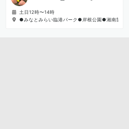
土日12時〜14時
●みなとみらい臨港パーク●岸根公園●湘南鵠沼