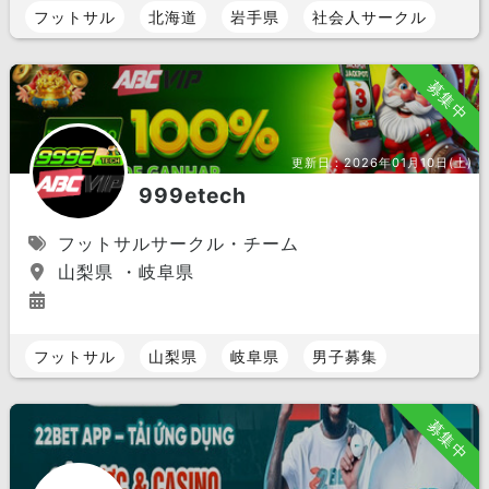
フットサル
北海道
岩手県
社会人サークル
募集中
更新日：
2026年01月10日(土)
999etech
フットサルサークル・チーム
山梨県 ・岐阜県
フットサル
山梨県
岐阜県
男子募集
募集中