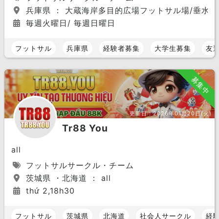
兵庫県 ： 大蔵海岸多目的広場フットサル場/垂水
毎週火曜日/ 毎週日曜日
フットサル
兵庫県
経験者募集
大学生募集
友
募集中
更新日：
2026年01月20日(火)
Tr88 You
all
フットサルサークル・チーム
茨城県 ・北海道 ： all
thứ 2,18h30
フットサル
茨城県
北海道
社会人サークル
経