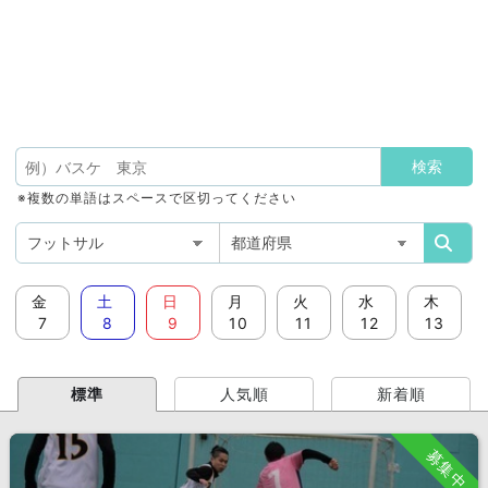
※複数の単語はスペースで区切ってください
金
土
日
月
火
水
木
7
8
9
10
11
12
13
標準
人気順
新着順
募集中