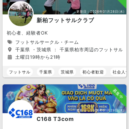
更新日：
2026年01月28日(水)
新柏フットサルクラブ
初心者、経験者OK
フットサルサークル・チーム
千葉県 ・茨城県 ： 千葉県柏市周辺のフットサル場
土曜日19時から21時
フットサル
千葉県
茨城県
初心者歓迎
社会人
募集中
更新日：
2026年01月29日(木)
C168 T3com