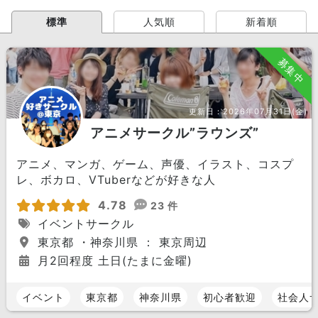
標準
人気順
新着順
募集中
更新日：
2026年07月31日(金)
アニメサークル”ラウンズ”
アニメ、マンガ、ゲーム、声優、イラスト、コスプ
レ、ボカロ、VTuberなどが好きな人
4.78
23 件
イベントサークル
東京都 ・神奈川県 ： 東京周辺
月2回程度 土日(たまに金曜)
イベント
東京都
神奈川県
初心者歓迎
社会人