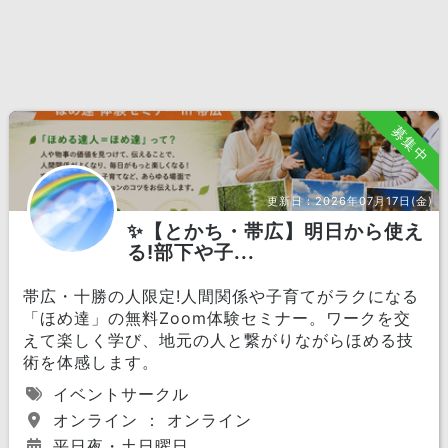
募集中
更新日：
2026年07月17日(金)
✨【とかち・帯広】明日から使え
る!部下や子...
帯広・十勝の人限定!人間関係や子育てがラクになる
「ほめ達」の無料Zoom体験セミナー。ワークを交
えて楽しく学び、地元の人と繋がりながらほめる技
術を体感します。
イベントサークル
オンライン ： オンライン
平日夜・土日曜日