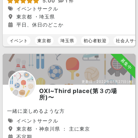
5.00
1 件
イベントサークル
東京都 ・埼玉県
平日、休日のどこか
イベント
東京都
埼玉県
初心者歓迎
社会人サ
募集中
更新日：
2022年07月27日(水)
OXI~Third place(第３の場
所)〜
一緒に楽しめるような方
イベントサークル
東京都 ・神奈川県 ： 主に東京
不定期