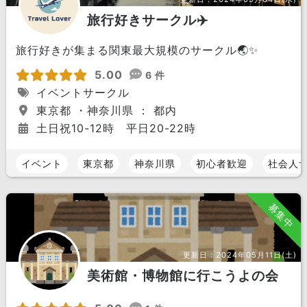
旅行好きサークル✈️
旅行好きが集まる関東最大規模のサークル🌏✨
5.00
6 件
イベントサークル
東京都 ・神奈川県 ： 都内
土日祝10-12時 平日20-22時
イベント
東京都
神奈川県
初心者歓迎
社会人
募集中
更新日：
2024年05月11日(土)
美術館・博物館に行こうよの会