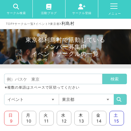
サークル検索
活動ブログ
サークル登録
メニュー
›
›
›
›
利島村
TOP
サークル一覧
イベント
東京都
東京都利島村で活動している
メンバー募集中
イベントサークルの一覧
※複数の単語はスペースで区切ってください
日
月
火
水
木
金
土
9
10
11
12
13
14
15