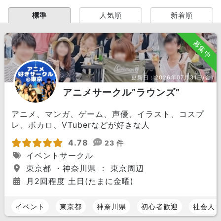
標準
人気順
新着順
募集中
更新日：
2026年07月31日(金)
アニメサークル”ラウンズ”
アニメ、マンガ、ゲーム、声優、イラスト、コスプ
レ、ボカロ、VTuberなどが好きな人
4.78
23 件
イベントサークル
東京都 ・神奈川県 ： 東京周辺
月2回程度 土日(たまに金曜)
イベント
東京都
神奈川県
初心者歓迎
社会人