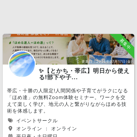
募集中
更新日：
2026年07月17日(金)
✨【とかち・帯広】明日から使え
る!部下や子...
帯広・十勝の人限定!人間関係や子育てがラクになる
「ほめ達」の無料Zoom体験セミナー。ワークを交
えて楽しく学び、地元の人と繋がりながらほめる技
術を体感します。
イベントサークル
オンライン ： オンライン
平日夜・土日曜日