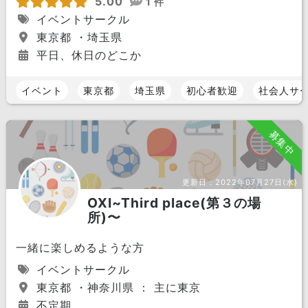
5.00
1 件
イベントサークル
東京都 ・埼玉県
平日、休日のどこか
イベント
東京都
埼玉県
初心者歓迎
社会人サ
募集中
更新日：
2022年07月27日(水)
OXI~Third place(第３の場
所)〜
一緒に楽しめるような方
イベントサークル
東京都 ・神奈川県 ： 主に東京
不定期