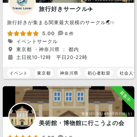
旅行好きサークル✈️
旅行好きが集まる関東最大規模のサークル🌏✨
5.00
6 件
イベントサークル
東京都 ・神奈川県 ： 都内
土日祝10-12時 平日20-22時
イベント
東京都
神奈川県
初心者歓迎
社会人
募集中
更新日：
2024年05月11日(土)
美術館・博物館に行こうよの会