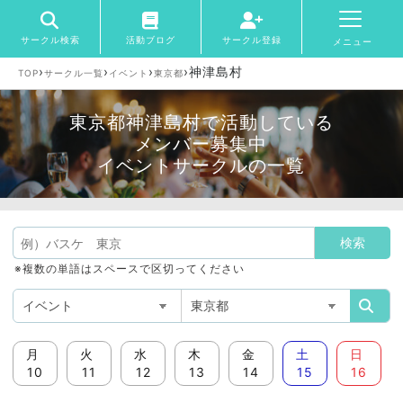
サークル検索
活動ブログ
サークル登録
メニュー
›
›
›
›
神津島村
TOP
サークル一覧
イベント
東京都
東京都神津島村で活動している
メンバー募集中
イベントサークルの一覧
※複数の単語はスペースで区切ってください
月
火
水
木
金
土
日
10
11
12
13
14
15
16