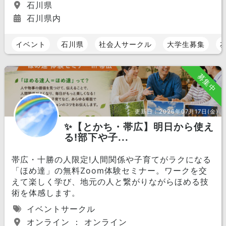
石川県
石川県内
イベント
石川県
社会人サークル
大学生募集
募集中
更新日：
2026年07月17日(金)
✨【とかち・帯広】明日から使え
る!部下や子...
帯広・十勝の人限定!人間関係や子育てがラクになる
「ほめ達」の無料Zoom体験セミナー。ワークを交
えて楽しく学び、地元の人と繋がりながらほめる技
術を体感します。
イベントサークル
オンライン ： オンライン