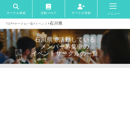
サークル検索
活動ブログ
サークル登録
メニュー
›
›
›
石川県
TOP
サークル一覧
イベント
石川県で活動している
メンバー募集中の
イベントサークルの一覧