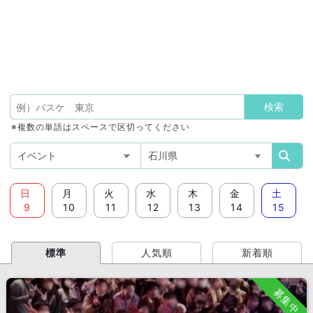
※複数の単語はスペースで区切ってください
日
月
火
水
木
金
土
9
10
11
12
13
14
15
標準
人気順
新着順
募集中