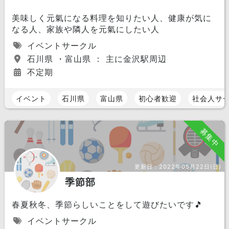
美味しく元氣になる料理を知りたい人、健康が気に
なる人、家族や隣人を元氣にしたい人
イベントサークル
石川県 ・富山県 ： 主に金沢駅周辺
不定期
イベント
石川県
富山県
初心者歓迎
社会人サ
募集中
更新日：
2022年05月22日(日)
季節部
春夏秋冬、季節らしいことをして遊びたいです🎵
イベントサークル