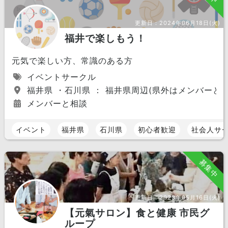
更新日：
2024年06月18日(火)
福井で楽しもう！
元気で楽しい方、常識のある方
イベントサークル
福井県 ・石川県 ： 福井県周辺(県外はメンバーと相
メンバーと相談
イベント
福井県
石川県
初心者歓迎
社会人サ
募集中
更新日：
2023年05月16日(火)
【元氣サロン】食と健康 市民グ
ループ