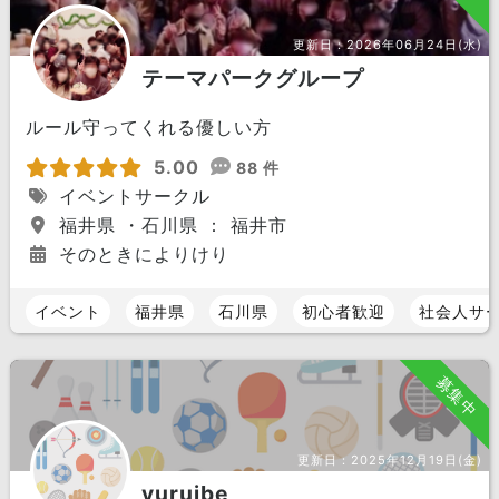
更新日：
2026年06月24日(水)
テーマパークグループ
ルール守ってくれる優しい方
5.00
88 件
イベントサークル
福井県 ・石川県 ： 福井市
そのときによりけり
イベント
福井県
石川県
初心者歓迎
社会人サ
募集中
更新日：
2025年12月19日(金)
yuruibe