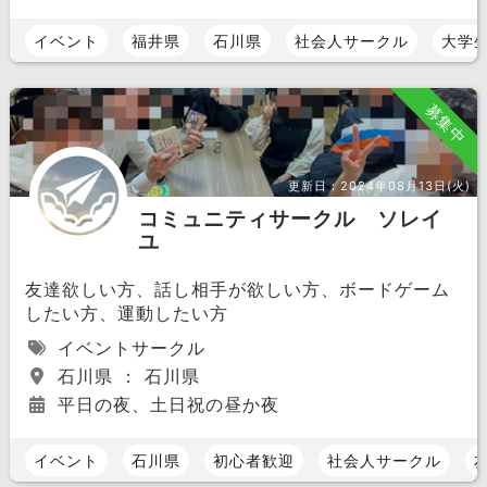
イベント
福井県
石川県
社会人サークル
大学
募集中
更新日：
2024年08月13日(火)
コミュニティサークル ソレイ
ユ
友達欲しい方、話し相手が欲しい方、ボードゲーム
したい方、運動したい方
イベントサークル
石川県 ： 石川県
平日の夜、土日祝の昼か夜
イベント
石川県
初心者歓迎
社会人サークル