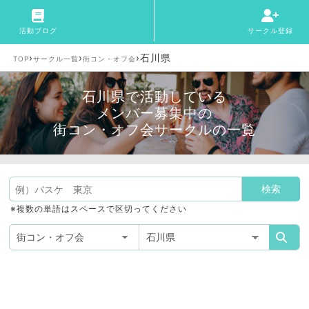
活動ブログ
サークル登録
›
›
›
石川県
TOP
サークル一覧
街コン・オフ会
石川県で活動している
メンバー募集中の
街コン・オフ会サークルの一覧
※複数の単語はスペースで区切ってください