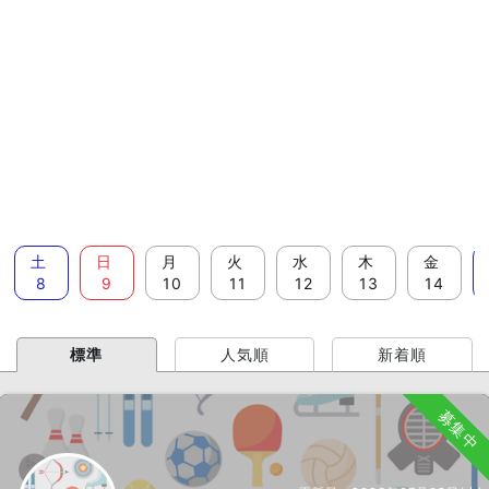
土
日
月
火
水
木
金
8
9
10
11
12
13
14
標準
人気順
新着順
募集中