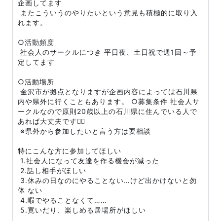
企画してます
またこういうのやりたいという意見も積極的に取り入
れます。
○活動頻度
社会人のサークルにつき 平日夜、土日祝で週1回～予
定してます
○活動場所
金沢市が拠点となりますが企画内容によっては石川県
内や県外に行くこともあります。 ○募集条件 社会人サ
ークルなので原則20歳以上の石川県に住んでいる人で
あれば大丈夫です🙆‍♂️
※県外から参加したいと言う方は要相談
特にこんな方に参加してほしい
1.社会人になって友達を作る機会が減った
2.話し相手がほしい
3.休みの日なのにやることない…けど出かけないと勿
体 ない
4.暇でやることなくて……
5.寛いだり、楽しめる居場所がほしい