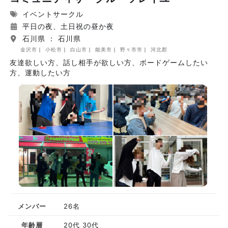
イベントサークル
平日の夜、土日祝の昼か夜
石川県 ： 石川県
金沢市
小松市
白山市
能美市
野々市市
河北郡
友達欲しい方、話し相手が欲しい方、ボードゲームしたい
方、運動したい方
メンバー
26名
年齢層
20代 30代