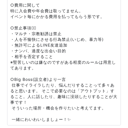
○費用に関して
特に入会費や年会費は取ってません。
イベント毎にかかる費用を払ってもらう形です。
○禁止事項🙅‍♂️
・マルチ・宗教勧誘は禁止
・人を不愉快にさせる行為禁止(いじめ、暴力等)
・無許可によるLINE友達追加
・ナンパ、過度な出会い目的
・相手を否定すること
※堅苦しいのは嫌なのですがある程度のルールは用意し
てあります。
○Big Boss(設立者)より一言
仕事でイライラしたり、悩んだりすることって多々あ
ると思います。 そこで必要なのは「アウトプット」す
ること。人に話したり、趣味に没頭したりすることが大
事です！
そういった場所・機会を作りたいと考えてます。
一緒にわいわいしましょー！✨