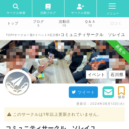
サークル検索
活動ブログ
サークル登録
メニュー
ブログ
活動日
Ｑ＆Ａ
トップ
口コミ
5
15
12
›
›
›
›
コミュニティサークル ソレイユ
TOP
サークル一覧
イベント
石川県
募集中
イベント
石川県
ツイート
保存
更新日：
2024年08月13日(火)
このサークルは1年以上更新されていません。
コミュニティサークル ソレイユ