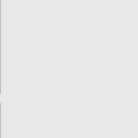
者募集
友達作り
平日開催
土日・祝日開催
20代