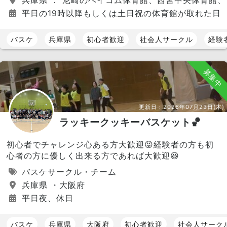
兵庫県 ： 尼崎のベイコム体育館、西宮中央体育館
平日の19時以降もしくは土日祝の体育館が取れた日
バスケ
兵庫県
初心者歓迎
社会人サークル
経験
募集中
更新日：
2026年07月23日(木)
ラッキークッキーバスケット🏀
初心者でチャレンジ心ある方大歓迎😝経験者の方も初
心者の方に優しく出来る方であれば大歓迎😆
バスケサークル・チーム
兵庫県 ・大阪府
平日夜、休日
バスケ
兵庫県
大阪府
初心者歓迎
社会人サーク