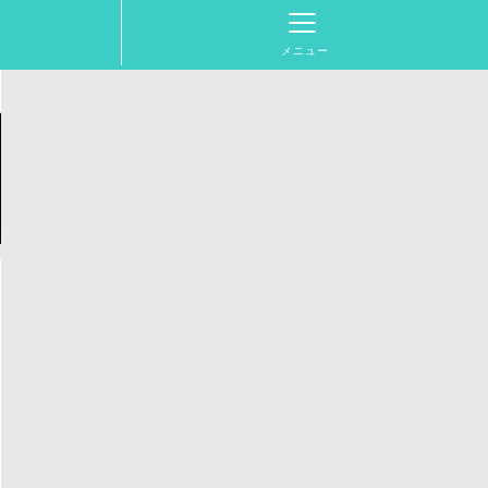
メニュー
金
土
日
月
火
水
木
14
15
16
17
18
19
20