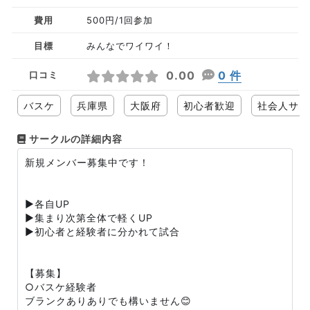
費用
500円/1回参加
目標
みんなでワイワイ！
0.00
0 件
口コミ
バスケ
兵庫県
大阪府
初心者歓迎
社会人サー
サークルの詳細内容
新規メンバー募集中です！
▶️各自UP
▶️集まり次第全体で軽くUP
▶️初心者と経験者に分かれて試合
【募集】
○バスケ経験者
ブランクありありでも構いません😊