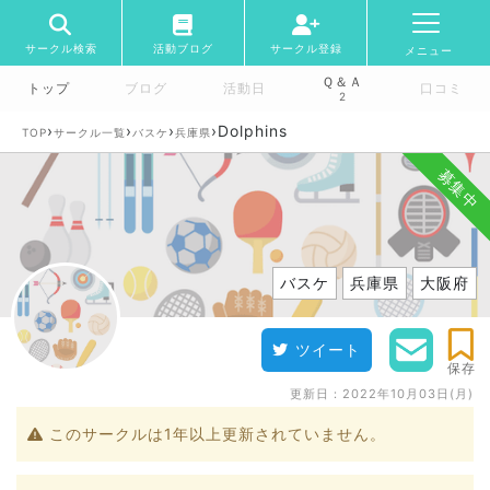
サークル検索
活動ブログ
サークル登録
メニュー
Ｑ＆Ａ
トップ
ブログ
活動日
口コミ
2
›
›
›
›
Dolphins
TOP
サークル一覧
バスケ
兵庫県
募集中
バスケ
兵庫県
大阪府
ツイート
保存
更新日：
2022年10月03日(月)
このサークルは1年以上更新されていません。