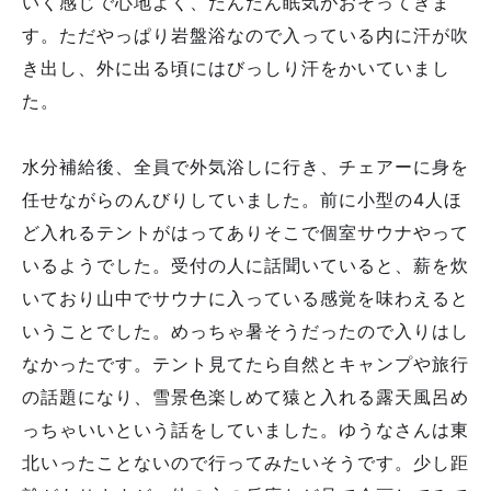
いく感じで心地よく、だんだん眠気がおそってきま
す。ただやっぱり岩盤浴なので入っている内に汗が吹
き出し、外に出る頃にはびっしり汗をかいていまし
た。
水分補給後、全員で外気浴しに行き、チェアーに身を
任せながらのんびりしていました。前に小型の4人ほ
ど入れるテントがはってありそこで個室サウナやって
いるようでした。受付の人に話聞いていると、薪を炊
いており山中でサウナに入っている感覚を味わえると
いうことでした。めっちゃ暑そうだったので入りはし
なかったです。テント見てたら自然とキャンプや旅行
の話題になり、雪景色楽しめて猿と入れる露天風呂め
っちゃいいという話をしていました。ゆうなさんは東
北いったことないので行ってみたいそうです。少し距