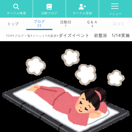
サークル検索
活動ブログ
サークル登録
メニュー
ブログ
活動日
Ｑ＆Ａ
トップ
口コミ
22
7
4
›
›
›
›
ダイズイベント 岩盤浴 1/14実施
TOP
ブログ一覧
イベント
大阪府