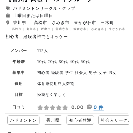
バドミントンサークル・クラブ
土曜日または日曜日
香川県 ： 高松市 さぬき市 東かがわ市 三木町
高松市
丸亀市
坂出市
善通寺市
観音寺市
さぬき市
東かがわ市
初心者、経験者誰でもオッケー
メンバー
112人
年齢層
10代 20代 30代 40代 50代
募集中
初心者 経験者 学生 社会人 男子 女子 男女
費用
体育館使用料人数割
目標
怪我なく楽しく
0.00
0 件
口コミ
バドミントン
香川県
初心者歓迎
社会人サークル