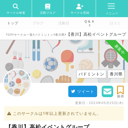
サークル検索
活動ブログ
サークル登録
メニュー
Ｑ＆Ａ
トップ
ブログ
活動日
口コミ
3
›
›
›
›
【香川】高松イベントグループ
TOP
サークル一覧
バドミントン
香川県
募集中
バドミントン
香川県
ツイート
保存
更新日：
2023年05月25日(木)
このサークルは1年以上更新されていません。
【香川】高松イベントグループ