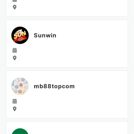
Sunwin
mb88topcom