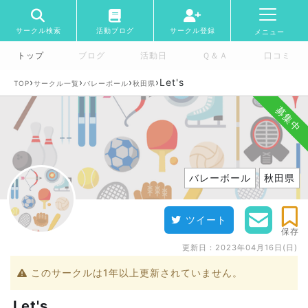
サークル検索
活動ブログ
サークル登録
メニュー
トップ
ブログ
活動日
Ｑ＆Ａ
口コミ
›
›
›
›
Let's
TOP
サークル一覧
バレーボール
秋田県
募集中
バレーボール
秋田県
ツイート
保存
更新日：
2023年04月16日(日)
このサークルは1年以上更新されていません。
Let's