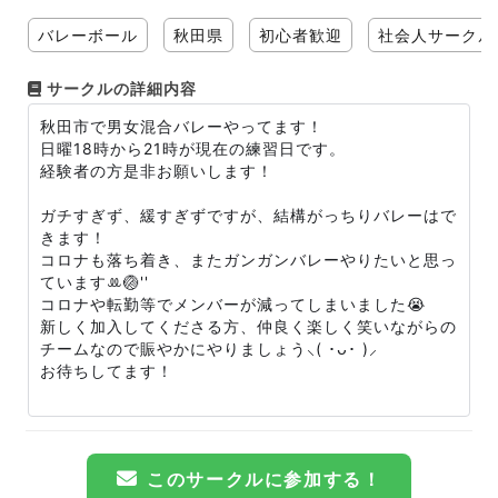
バレーボール
秋田県
初心者歓迎
社会人サークル
サークルの詳細内容
秋田市で男女混合バレーやってます！
日曜18時から21時が現在の練習日です。
経験者の方是非お願いします！
ガチすぎず、緩すぎずですが、結構がっちりバレーはで
きます！
コロナも落ち着き、またガンガンバレーやりたいと思っ
ていますꔛ🏐''
コロナや転勤等でメンバーが減ってしまいました😭
新しく加入してくださる方、仲良く楽しく笑いながらの
チームなので賑やかにやりましょう⸜( ･ᴗ･ )⸝
お待ちしてます！
このサークルに参加する！