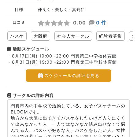
目標
仲良く・楽しく・真剣に
0.00
0 件
口コミ
バスケ
大阪府
社会人サークル
経験者募集
大
活動スケジュール
・8月17日(月) 19:00 -22:00 門真第三中学校体育館
・8月31日(月) 19:00 -22:00 門真第三中学校体育館
スケジュールの詳細を見る
サークルの詳細内容
門真市内の中学校で活動している、女子バスケチームの
BLOOMです。
地方から大阪に出てきてバスケをしたいけど入りにくく
て出来なかった人、一人ではなかなか踏み出せなくて悩
んでる人、バスケが好きな人、バスケをしたい人、女性
だけで６号ボールでバスケをしたい方！どうですか？ん