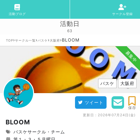
活動ブログ
サークル登録
活動日
63
›
›
›
›
BLOOM
TOP
サークル一覧
バスケ
大阪府
募集中
バスケ
大阪府
ツイート
保存
更新日：
2026年07月24日(金)
BLOOM
バスケサークル・チーム
第１・３・５月曜日