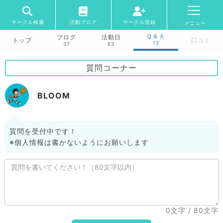
サークル検索
活動ブログ
サークル登録
メニュー
Ｑ＆Ａ
ブログ
活動日
トップ
口コミ
12
37
63
質問コーナー
BLOOM
質問を受付中です！
※個人情報は書かないようにお願いします
0文字
/ 80文字