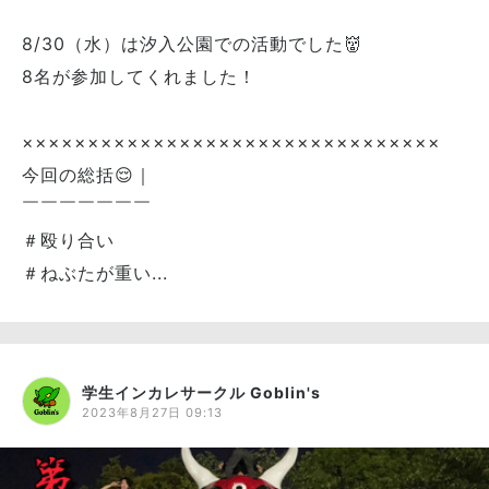
8/30（水）は汐入公園での活動でした👹
8名が参加してくれました！
××××××××××××××××××××××××××××××××
今回の総括😌｜
￣￣￣￣￣￣￣
＃殴り合い
＃ねぶたが重い...
学生インカレサークル Goblin's
2023年8月27日 09:13