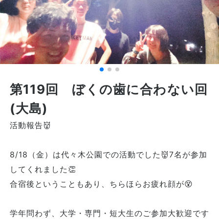
第119回 ぼくの歯に合わない回
(大島)
活動報告👹
8/18（金）は代々木公園での活動でした👹7名が参加
してくれました👏
合宿後ということもあり、ちらほらお疲れ顔が😵
学年問わず、大学・専門・短大生のご参加大歓迎です