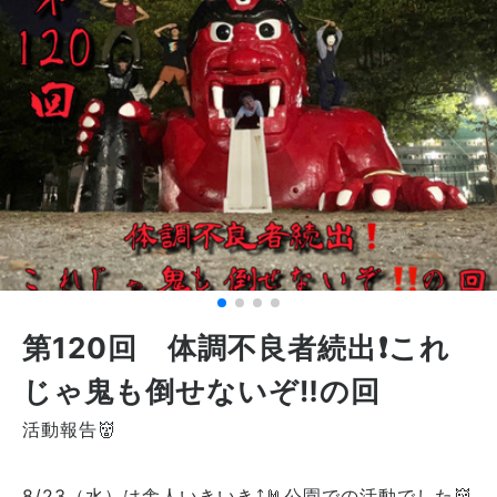
第120回 体調不良者続出❗️これ
じゃ鬼も倒せないぞ‼️の回
活動報告👹
8/23（水）は舎人いきいき⤴︎🤘公園での活動でした👹