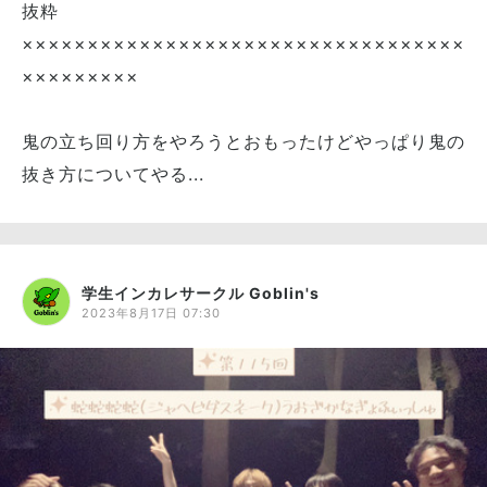
抜粋
××××××××××××××××××××××××××××××××××
×××××××××
鬼の立ち回り方をやろうとおもったけどやっぱり鬼の
抜き方についてやる...
学生インカレサークル Goblin's
2023年8月17日 07:30