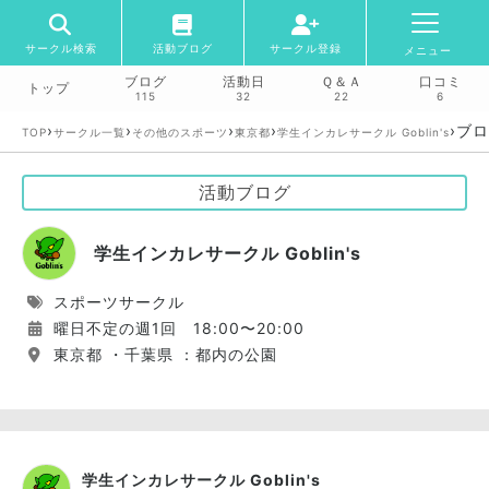
サークル検索
活動ブログ
サークル登録
メニュー
ブログ
活動日
Ｑ＆Ａ
口コミ
トップ
115
32
22
6
›
›
›
›
›
ブロ
TOP
サークル一覧
その他のスポーツ
東京都
学生インカレサークル Goblin's
活動ブログ
学生インカレサークル Goblin's
スポーツサークル
曜日不定の週1回 18:00〜20:00
東京都 ・千葉県 ：都内の公園
学生インカレサークル Goblin's