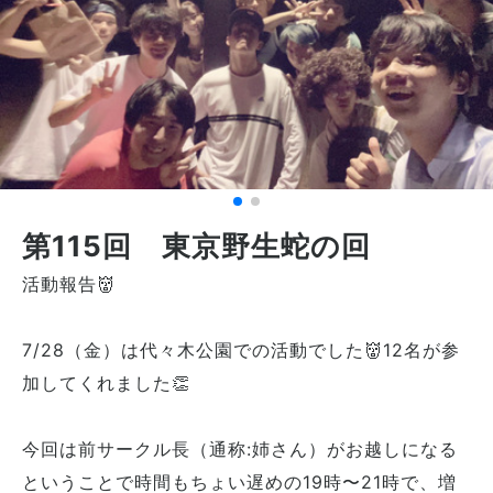
第115回 東京野生蛇の回
活動報告👹
7/28（金）は代々木公園での活動でした👹12名が参
加してくれました👏
今回は前サークル長（通称:姉さん）がお越しになる
ということで時間もちょい遅めの19時〜21時で、増