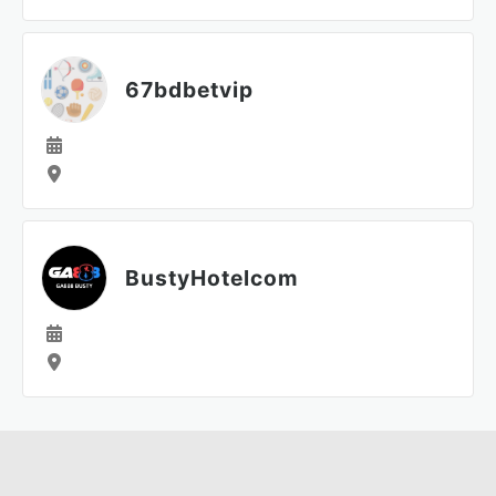
67bdbetvip
BustyHotelcom