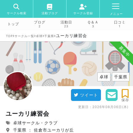
サークル検索
活動ブログ
サークル登録
メニュー
ブログ
活動日
Ｑ＆Ａ
口コミ
トップ
2
23
3
1
›
›
›
›
ユーカリ練習会
TOP
サークル一覧
卓球
千葉県
募集中
卓球
千葉県
ツイート
保存
更新日：
2026年08月06日(木)
ユーカリ練習会
卓球サークル・クラブ
千葉県 ： 佐倉市ユーカリが丘