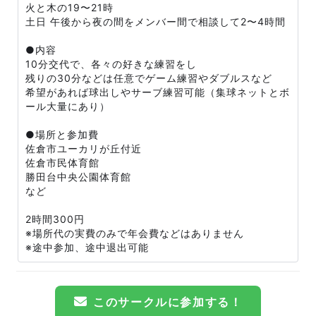
火と木の19〜21時
土日 午後から夜の間をメンバー間で相談して2〜4時間
●内容
10分交代で、各々の好きな練習をし
残りの30分などは任意でゲーム練習やダブルスなど
希望があれば球出しやサーブ練習可能（集球ネットとボ
ール大量にあり）
●場所と参加費
佐倉市ユーカリが丘付近
佐倉市民体育館
勝田台中央公園体育館
など
2時間300円
※場所代の実費のみで年会費などはありません
※途中参加、途中退出可能
このサークルに参加する！