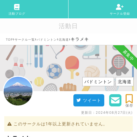
活動ブログ
サークル登録
活動日
›
›
›
›
キラメキ
TOP
サークル一覧
バドミントン
北海道
募集中
バドミントン
北海道
ツイート
保存
更新日：
2024年08月27日(火)
このサークルは1年以上更新されていません。