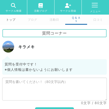
サークル検索
活動ブログ
サークル登録
メニュー
Ｑ＆Ａ
トップ
ブログ
活動日
口コミ
5
質問コーナー
キラメキ
質問を受付中です！
※個人情報は書かないようにお願いします
0文字
/ 80文字