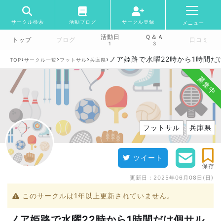
サークル検索
活動ブログ
サークル登録
メニュー
活動日
Ｑ＆Ａ
トップ
ブログ
口コミ
1
3
›
›
›
›
ノア姫路で水曜22時から1時間だ
TOP
サークル一覧
フットサル
兵庫県
募集中
フットサル
兵庫県
ツイート
保存
更新日：
2025年06月08日(日)
このサークルは1年以上更新されていません。
ノア姫路で水曜22時から1時間だけ個サル