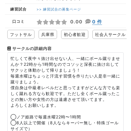
練習試合
>> 練習試合の募集ページ
0.00
0 件
口コミ
フットサル
兵庫県
初心者歓迎
社会人サークル
サークルの詳細内容
忙しくて夜中々抜け出せない人、一緒にボール蹴りませ
んか？22時から1時間なのでコソッと深夜に抜け出して
サクッと体動かして帰りましょう！
毎週水曜はちょっと汗流す習慣を作りたい人是非一緒に
蹴りましょう。
僕自身は中級者レベルだと思ってますがどんな方でも楽
しく蹴れる方なら歓迎です。ただし全くボール蹴ったこ
との無い方や女性の方は遠慮させて頂いてます。
よろしくお願いします。
◯ノア姫路で毎週水曜22時〜1時間
◯8人以上で開催（8人ならキーパー無し・特殊ゴール
サイズで）