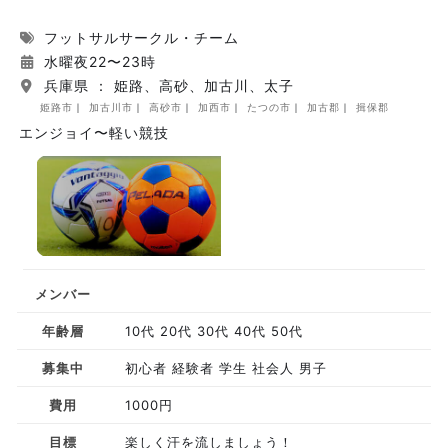
フットサルサークル・チーム
水曜夜22〜23時
兵庫県 ： 姫路、高砂、加古川、太子
姫路市
加古川市
高砂市
加西市
たつの市
加古郡
揖保郡
エンジョイ〜軽い競技
メンバー
年齢層
10代 20代 30代 40代 50代
募集中
初心者 経験者 学生 社会人 男子
費用
1000円
目標
楽しく汗を流しましょう！