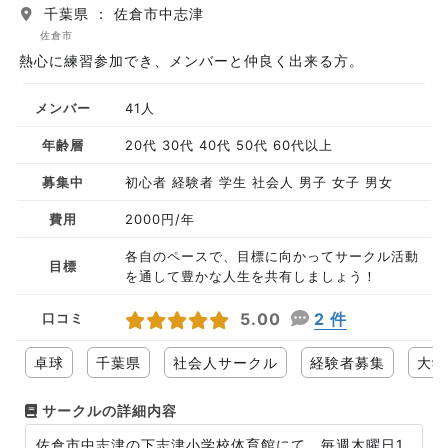
千葉県 ： 佐倉市中志津
佐倉市
熱心に練習参加でき、メンバーと仲良く出来る方。
メンバー
41人
年齢層
20代 30代 40代 50代 60代以上
募集中
初心者 経験者 学生 社会人 男子 女子 男女
費用
2000円/年
各自のペースで、目標に向かってサークル活動
目標
を通して豊かな人生を共有しましょう！
5.00
2 件
口コミ
卓球
千葉県
社会人サークル
経験者募集
大学
サークルの詳細内容
佐倉市中志津の下志津小学校体育館にて、毎週木曜日1