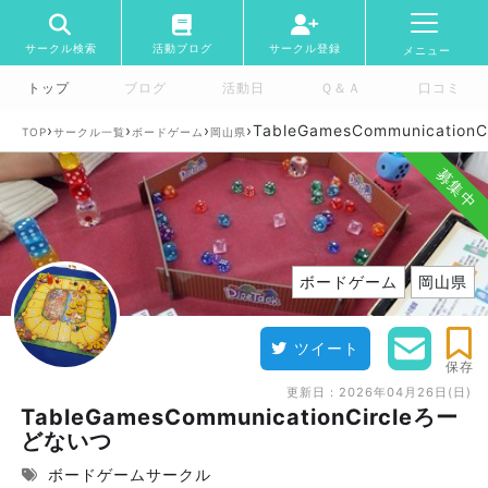
サークル検索
活動ブログ
サークル登録
メニュー
トップ
ブログ
活動日
Ｑ＆Ａ
口コミ
›
›
›
›
TableGamesCommunicatio
TOP
サークル一覧
ボードゲーム
岡山県
募集中
ボードゲーム
岡山県
ツイート
保存
更新日：
2026年04月26日(日)
TableGamesCommunicationCircleろー
どないつ
ボードゲームサークル