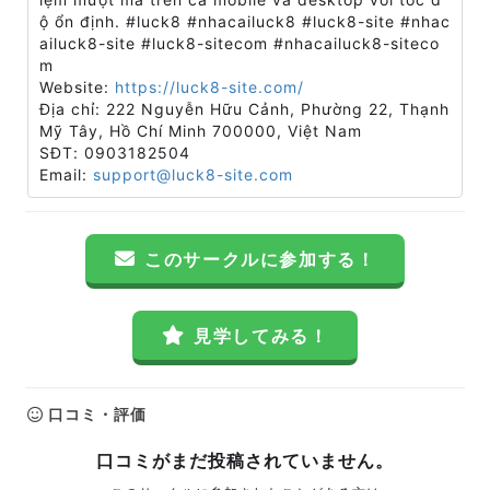
ộ ổn định. #luck8 #nhacailuck8 #luck8-site #nhac
ailuck8-site #luck8-sitecom #nhacailuck8-siteco
m
Website:
https://luck8-site.com/
Địa chỉ: 222 Nguyễn Hữu Cảnh, Phường 22, Thạnh
Mỹ Tây, Hồ Chí Minh 700000, Việt Nam
SĐT: 0903182504
Email:
support@luck8-site.com
このサークルに参加する！
見学してみる！
口コミ・評価
口コミがまだ投稿されていません。