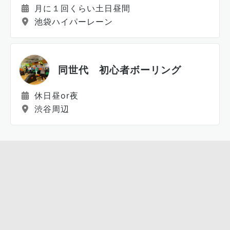
月に１回くらい土日昼間
池袋ハイパーレーン
同世代 初心者ボーリング
休日昼or夜
渋谷周辺