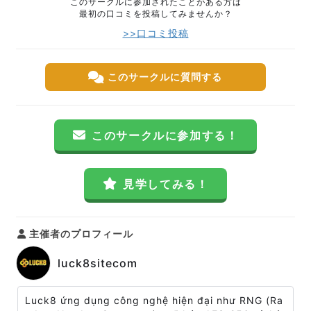
このサークルに参加されたことがある方は
最初の口コミを投稿してみませんか？
>>口コミ投稿
このサークルに質問する
このサークルに参加する！
見学してみる！
主催者のプロフィール
luck8sitecom
Luck8 ứng dụng công nghệ hiện đại như RNG (Ra