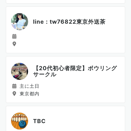
line：tw76822東京外送茶
【20代初心者限定】ボウリング
サークル
主に土日
東京都内
TBC