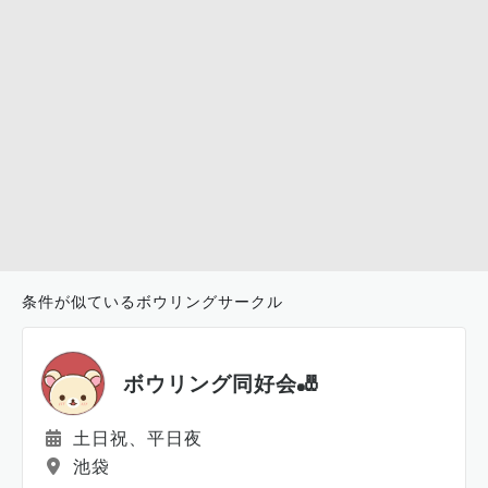
https://linktr.ee/luck8sitecom
https://heylink.me/luck8sitecom
https://www.geogebra.org/u/luck8sitecom
https://www.qrcodechimp.com/page/luck8siteco
m
https://igli.me/luck8sitecom
https://jaga.link/luck8sitecom
https://luck8site-com.kit.com/profile
条件が似ているボウリングサークル
ボウリング同好会🎳
土日祝、平日夜
池袋